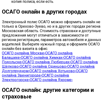
копия полиса, если есть.
ОСАГО онлайн в других городах
Электронный полис ОСАГО можно оформить онлайн не
только в Орехово-Зуево, но и в других городах региона
Московская область. Стоимость страховки и доступные
предложения могут отличаться в зависимости от
региона регистрации, параметров автомобиля и данных
водителей. Выберите нужный город и оформите ОСАГО
онлайн без визита в офис.
ОСАГО онлайн
в Москве
›
ОСАГО онлайн
в
Балашихе
›
ОСАГО онлайн
в Химках
›
ОСАГО онлайн
в
Подольске
›
ОСАГО онлайн
в Люберцах
›
ОСАГО онлайн
в
Щёлково
›
ОСАГО онлайн
в Одинцово
›
ОСАГО онлайн
в
Долгопрудном
›
ОСАГО онлайн
в Хотьково
›
ОСАГО
онлайн
в Звенигороде
›
ОСАГО онлайн
в
Электрогорске
›
ОСАГО онлайн
в Яхроме
›
ОСАГО онлайн: другие категории и
страховые